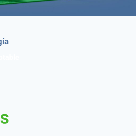
gía
otable
as