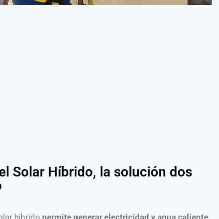
el Solar Híbrido, la solución dos
o
olar híbrido
permite generar electricidad y agua caliente