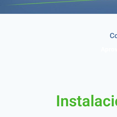
Co
Aprov
Instalac