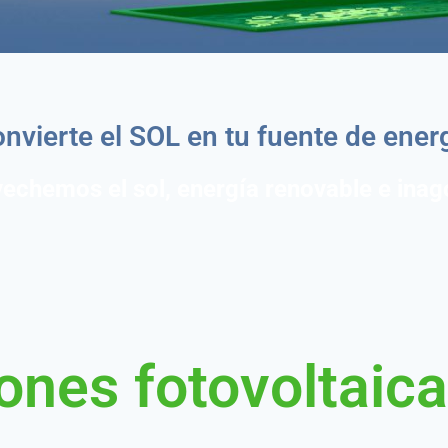
nvierte el SOL en tu fuente de ener
echemos el sol, energía renovable e inag
iones fotovoltaic