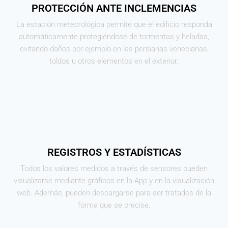
PROTECCIÓN ANTE INCLEMENCIAS
La estación meteorológica permite que el edificio responda
automáticamente protegiéndose de tormentas y heladas,
evitando daños por ejemplo en las persianas venecianas,
toldos u otros elementos en el exterior.
REGISTROS Y ESTADÍSTICAS
Todos los valores medidos a través de sensores pueden
visualizarse mediante gráficos en la App y en la visualización
web. Además, pueden descargarse para ser tratados de la
forma que se precise.