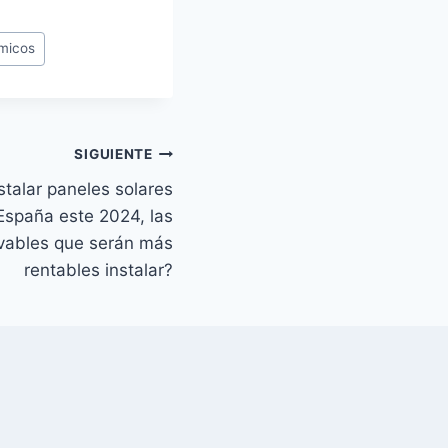
rmicos
SIGUIENTE
stalar paneles solares
 España este 2024, las
ovables que serán más
rentables instalar?