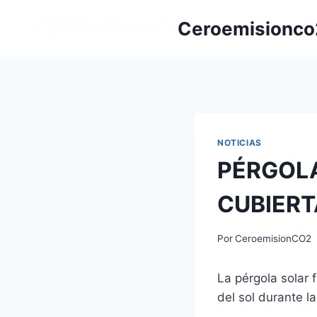
Saltar
Ceroemisionco
al
contenido
NOTICIAS
PÉRGOLA
CUBIERT
Por
CeroemisionCO2
La pérgola solar 
del sol durante l