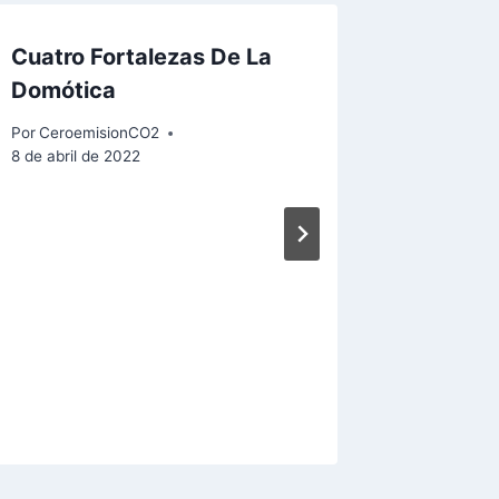
Cuatro Fortalezas De La
Domótica
Por
CeroemisionCO2
8 de abril de 2022
Instala
solares
Por
Ceroem
20 de abril