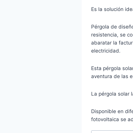
Es la solución id
Pérgola de diseño
resistencia, se c
abaratar la factu
electricidad.
Esta pérgola sola
aventura de las 
La pérgola solar 
Disponible en di
fotovoltaica se a
Etiquetas