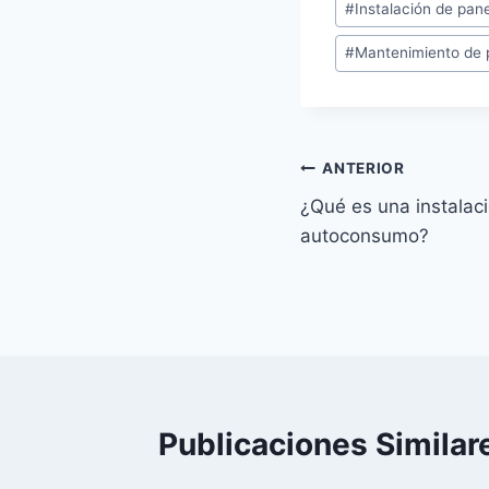
#
Instalación de pan
de
#
Mantenimiento de 
la
entrada:
Navegación
ANTERIOR
¿Qué es una instalaci
de
autoconsumo?
entradas
Publicaciones Similar